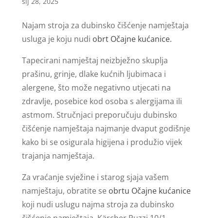
sij 28, 2025
Najam stroja za dubinsko čišćenje namještaja
usluga je koju nudi
obrt Očajne kućanice.
Tapecirani namještaj neizbježno skuplja
prašinu, grinje, dlake kućnih ljubimaca i
alergene, što može negativno utjecati na
zdravlje, posebice kod osoba s alergijama ili
astmom. Stručnjaci preporučuju dubinsko
čišćenje namještaja najmanje dvaput godišnje
kako bi se osigurala higijena i produžio vijek
trajanja namještaja.
Za vraćanje svježine i starog sjaja vašem
namještaju, obratite se
obrtu Očajne kućanice
koji nudi uslugu najma stroja za dubinsko
čišćenje namještaja. Kärcher Puzzi 10/1