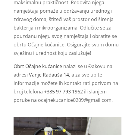
maksimalnu praktičnost. Redovita njega
namještaja pomaže u održavanju urednog i
zdravog doma, štiteći vaš prostor od širenja
bakterija i mikroorganizama. Odlučite se za
pouzdanu njegu svog namještaja i obratite se
obrtu Očajne kućanice. Osigurajte svom domu
svježinu i urednost koju zaslužuje!
Obrt Očajne kućanice
nalazi se u Đakovu na
adresi
Vanje Radauša 14
, a za sve upite i
informacije možete ih kontaktirati pozivom na
broj telefona
+385 97 793 1962
ili slanjem
poruke na
ocajnekucanice0209@gmail.com
.