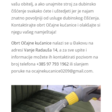
vašu obitelj, a ako unajmite stroj za dubinsko
čišćenje svakako ćete i uštedjeti jer je najam
znatno povoljniji od usluge dubinskog čišćenja.
Kontaktirajte obrt Očajne kućanice i olakšajte si
njegu vašeg namještaja!
Obrt Očajne kućanice
nalazi se u Đakovu na
adresi
Vanje Radauša 14,
a za sve upite i
informacije možete ih kontaktirati pozivom na
broj telefona
+385 97 793 1962
ili slanjem
poruke na
ocajnekucanice0209@gmail.com
.