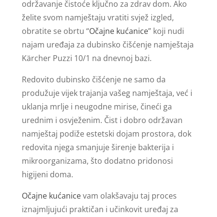
održavanje čistoće ključno za zdrav dom. Ako
želite svom namještaju vratiti svjež izgled,
obratite se obrtu “
Očajne kućanice
” koji nudi
najam uređaja za dubinsko čišćenje namještaja
Kärcher Puzzi 10/1 na dnevnoj bazi.
Redovito dubinsko čišćenje ne samo da
produžuje vijek trajanja vašeg namještaja, već i
uklanja mrlje i neugodne mirise, čineći ga
urednim i osvježenim. Čist i dobro održavan
namještaj podiže estetski dojam prostora, dok
redovita njega smanjuje širenje bakterija i
mikroorganizama, što dodatno pridonosi
higijeni doma.
Očajne kućanice
vam olakšavaju taj proces
iznajmljujući praktičan i učinkovit uređaj za