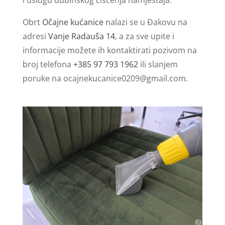
Obrt
Očajne kućanice
nalazi se u Đakovu na
adresi
Vanje Radauša 14
, a za sve upite i
informacije možete ih kontaktirati pozivom na
broj telefona
+385 97 793 1962
ili slanjem
poruke na
ocajnekucanice0209@gmail.com
.