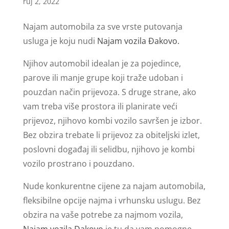
ruj 2, 2022
Najam automobila za sve vrste putovanja
usluga je koju nudi
Najam vozila Đakovo.
Njihov automobil idealan je za pojedince,
parove ili manje grupe koji traže udoban i
pouzdan način prijevoza. S druge strane, ako
vam treba više prostora ili planirate veći
prijevoz, njihovo kombi vozilo savršen je izbor.
Bez obzira trebate li prijevoz za obiteljski izlet,
poslovni događaj ili selidbu, njihovo je kombi
vozilo prostrano i pouzdano.
Nude konkurentne cijene za najam automobila,
fleksibilne opcije najma i vrhunsku uslugu. Bez
obzira na vaše potrebe za najmom vozila,
Najam vozila Đakovo
je tu da vam pomogne.