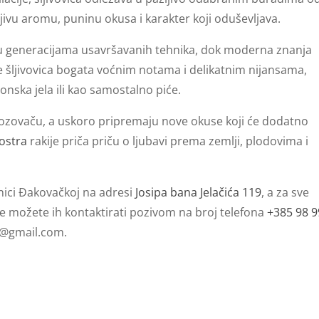
jivu aromu, puninu okusa i karakter koji oduševljava.
ju generacijama usavršavanih tehnika, dok moderna znanja
je šljivovica bogata voćnim notama i delikatnim nijansama,
onska jela ili kao samostalno piće.
lozovaču, a uskoro pripremaju nove okuse koji će dodatno
ostra
rakije priča priču o ljubavi prema zemlji, plodovima i
nici Đakovačkoj na adresi
Josipa bana Jelačića 119
, a za sve
ije možete ih kontaktirati pozivom na broj telefona
+385 98 
s@gmail.com
.