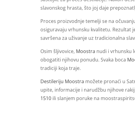
slavonskog hrasta, što joj daje prepoznatl
Proces proizvodnje temelji se na očuvan
osiguravaju vrhunsku kvalitetu. Rezultat 
savršena za uživanje uz tradicionalna slav
Osim šljivovice,
Moostra
nudi i vrhunsku 
obogatiti njihovu ponudu. Svaka boca
Mo
tradiciji koja traje.
Destileriju Moostra
možete pronaći u Sat
upite, informacije i narudžbu njihove rak
1510
ili slanjem poruke na
moostraspirit