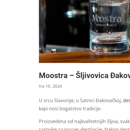
Moostra – Šljivovica Đako
tra 10, 2024
U srcu Slavonije, u Satnici Đakovačkoj,
des
kapi nosi bogatstvo tradicije.
Proizvedena od najkvalitetnijih šljiva, sv
sastojke za proces destilacije. Nakon dest