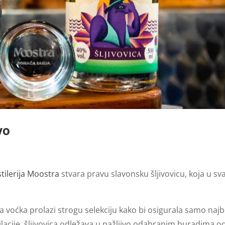
vo
tilerija Moostra
stvara pravu slavonsku šljivovicu, koja u sv
aka voćka prolazi strogu selekciju kako bi osigurala samo najb
ilacije, šljivovica odležava u pažljivo odabranim buradima o