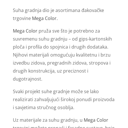
Suha gradnja dio je asortimana đakovačke
trgovine
Mega Color.
Mega Color
pruža sve što je potrebno za
suvremenu suhu gradnju – od gips-kartonskih
ploča i profila do spojnica i drugih dodataka.
Njihovi materijali omogućuju kvalitetnu i brzu
izvedbu zidova, pregradnih zidova, stropova i
drugih konstrukcija, uz preciznost i
dugotrajnost.
Svaki projekt suhe gradnje može se lako
realizirati zahvaljujući širokoj ponudi proizvoda
i savjetima stručnog osoblja.
Uz materijale za suhu gradnju, u
Mega Color
trgovini možete pronaći i fasadne sustave, boje