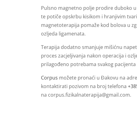
Pulsno magnetno polje prodire duboko u 
te potiče opskrbu kisikom i hranjivim tv
magnetoterapija pomaže kod bolova u zglo
ozljeda ligamenata.
Terapija dodatno smanjuje mišićnu napeto
proces zacjeljivanja nakon operacija i ozl
prilagođeno potrebama svakog pacijenta i
Corpus
možete pronaći u Đakovu na adr
kontaktirati pozivom na broj telefona
+38
na
corpus.fizikalnaterapija@gmail.com
.
.