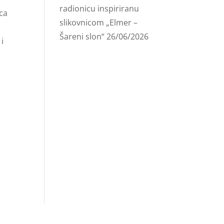
radionicu inspiriranu
ca
slikovnicom „Elmer –
Šareni slon“
26/06/2026
i