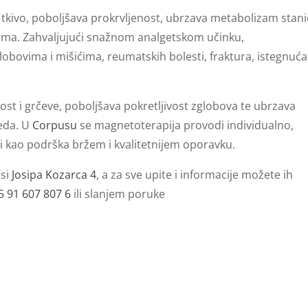
tkivo, poboljšava prokrvljenost, ubrzava metabolizam stani
arima. Zahvaljujući snažnom analgetskom učinku,
bovima i mišićima, reumatskih bolesti, fraktura, istegnuća 
st i grčeve, poboljšava pokretljivost zglobova te ubrzava
jeda. U
Corpusu
se magnetoterapija provodi individualno,
 kao podrška bržem i kvalitetnijem oporavku.
esi
Josipa Kozarca 4
, a za sve upite i informacije možete ih
5 91 607 807 6
ili slanjem poruke