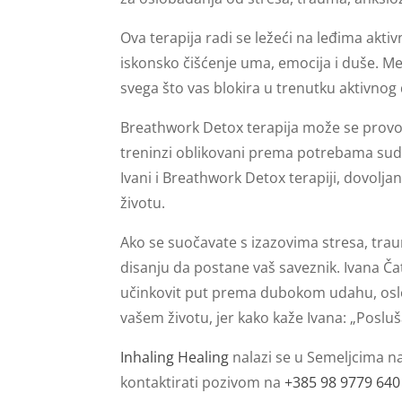
Ova terapija radi se ležeći na leđima akti
iskonsko čišćenje uma, emocija i duše. Me
svega što vas blokira u trenutku aktivnog 
Breathwork Detox terapija može se provodit
treninzi oblikovani prema potrebama sudion
Ivani i Breathwork Detox terapiji, dovoljan
životu.
Ako se suočavate s izazovima stresa, tra
disanju da postane vaš saveznik. Ivana Čat
učinkovit put prema dubokom udahu, osl
vašem životu, jer kako kaže Ivana: „Poslušaj
Inhaling Healing
nalazi se u Semeljcima n
kontaktirati pozivom na
+385 98 9779 640