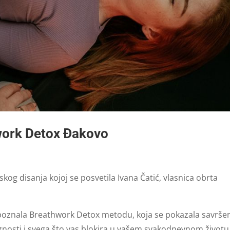
work Detox Đakovo
og disanja kojoj se posvetila Ivana Čatić, vlasnica obrta
 spoznala Breathwork Detox metodu, koja se pokazala savrš
znosti i svega što vas blokira u vašem svakodnevnom životu