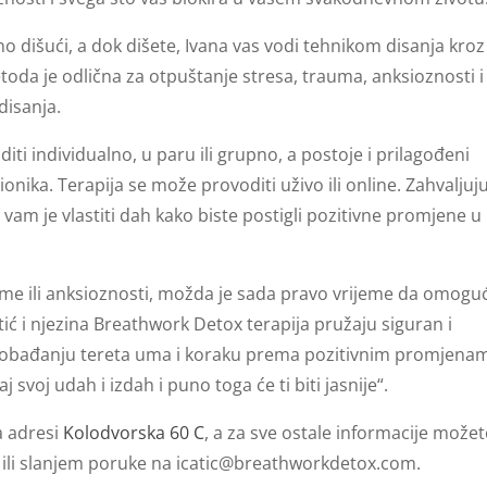
vno dišući, a dok dišete, Ivana vas vodi tehnikom disanja kroz
toda je odlična za otpuštanje stresa, trauma, anksioznosti i
disanja.
i individualno, u paru ili grupno, a postoje i prilagođeni
ika. Terapija se može provoditi uživo ili online. Zahvaljuju
 vam je vlastiti dah kako biste postigli pozitivne promjene u
ume ili anksioznosti, možda je sada pravo vrijeme da omoguć
ić i njezina Breathwork Detox terapija pružaju siguran i
obađanju tereta uma i koraku prema pozitivnim promjena
 svoj udah i izdah i puno toga će ti biti jasnije“.
a adresi
Kolodvorska 60 C
, a za sve ostale informacije možet
ili slanjem poruke na
icatic@breathworkdetox.com
.