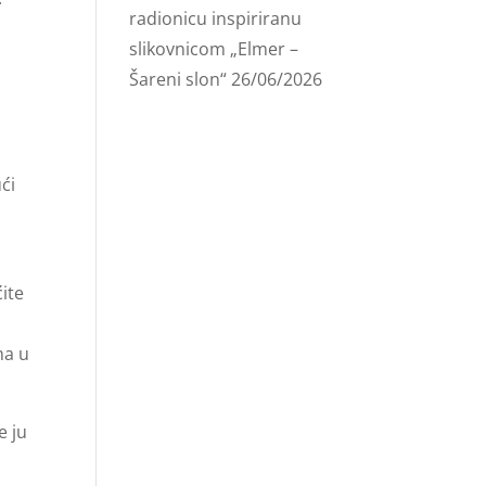
radionicu inspiriranu
slikovnicom „Elmer –
Šareni slon“
26/06/2026
ći
ite
ma u
e ju