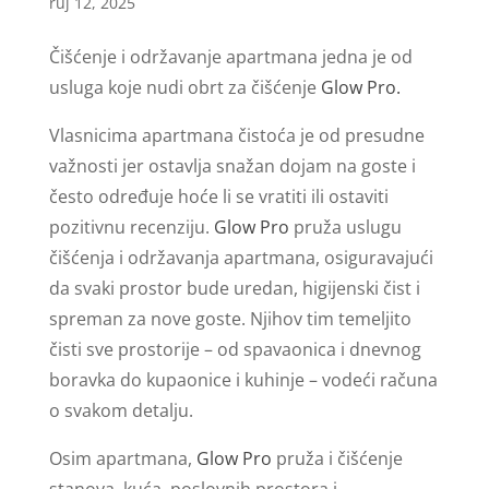
ruj 12, 2025
Čišćenje i održavanje apartmana jedna je od
usluga koje nudi obrt za čišćenje
Glow Pro.
Vlasnicima apartmana čistoća je od presudne
važnosti jer ostavlja snažan dojam na goste i
često određuje hoće li se vratiti ili ostaviti
pozitivnu recenziju.
Glow Pro
pruža uslugu
čišćenja i održavanja apartmana, osiguravajući
da svaki prostor bude uredan, higijenski čist i
spreman za nove goste. Njihov tim temeljito
čisti sve prostorije – od spavaonica i dnevnog
boravka do kupaonice i kuhinje – vodeći računa
o svakom detalju.
Osim apartmana,
Glow Pro
pruža i čišćenje
stanova, kuća, poslovnih prostora i