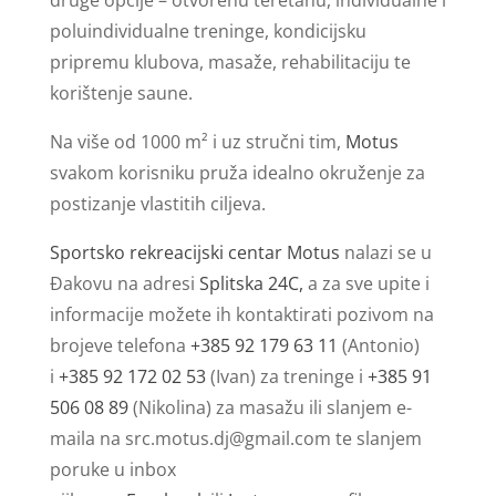
poluindividualne treninge, kondicijsku
pripremu klubova, masaže, rehabilitaciju te
korištenje saune.
Na više od 1000 m² i uz stručni tim,
Motus
svakom korisniku pruža idealno okruženje za
postizanje vlastitih ciljeva.
Sportsko rekreacijski centar Motus
nalazi se u
Đakovu na adresi
Splitska 24C,
a za sve upite i
informacije možete ih kontaktirati pozivom na
brojeve telefona
+385 92 179 63 11
(Antonio)
i
+385 92 172 02 53
(Ivan) za treninge i
+385 91
506 08 89
(Nikolina) za masažu ili slanjem e-
maila na
src.motus.dj@gmail.com
te slanjem
poruke u inbox