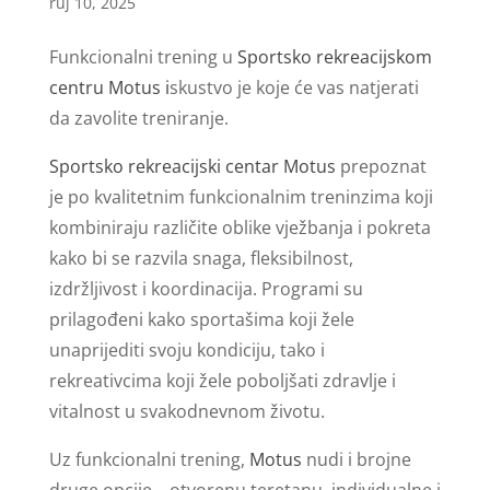
ruj 10, 2025
Funkcionalni trening u
Sportsko rekreacijskom
centru Motus i
skustvo je koje će vas natjerati
da zavolite treniranje.
Sportsko rekreacijski centar Motus
prepoznat
je po kvalitetnim funkcionalnim treninzima koji
kombiniraju različite oblike vježbanja i pokreta
kako bi se razvila snaga, fleksibilnost,
izdržljivost i koordinacija. Programi su
prilagođeni kako sportašima koji žele
unaprijediti svoju kondiciju, tako i
rekreativcima koji žele poboljšati zdravlje i
vitalnost u svakodnevnom životu.
Uz funkcionalni trening,
Motus
nudi i brojne
druge opcije – otvorenu teretanu, individualne i