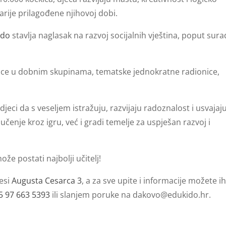
arije prilagođene njihovoj dobi.
ido
stavlja naglasak na razvoj socijalnih vještina, poput sura
ice u dobnim skupinama, tematske jednokratne radionice,
.
eci da s veseljem istražuju, razvijaju radoznalost i usvajaj
čenje kroz igru, već i gradi temelje za uspješan razvoj i
ože postati najbolji učitelj!
esi
Augusta Cesarca 3
, a za sve upite i informacije možete i
5 97 663 5393
ili slanjem poruke na
dakovo@edukido.hr
.