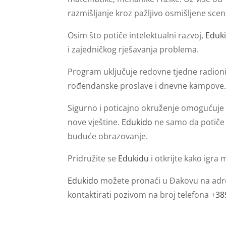
razmišljanje kroz pažljivo osmišljene scen
Osim što potiče intelektualni razvoj,
Eduk
i zajedničkog rješavanja problema.
Program uključuje redovne tjedne radion
rođendanske proslave i dnevne kampove
Sigurno i poticajno okruženje omogućuje dj
nove vještine.
Edukido
ne samo da potiče u
buduće obrazovanje.
Pridružite se
Edukidu
i otkrijte kako igra m
Edukido
možete pronaći u Đakovu na adr
kontaktirati pozivom na broj telefona
+38