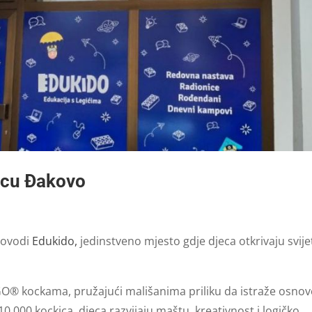
ecu Đakovo
rovodi
Edukido,
jedinstveno mjesto gdje djeca otkrivaju svije
EGO® kockama, pružajući mališanima priliku da istraže osnov
10.000 kockica, djeca razvijaju maštu, kreativnost i logičko