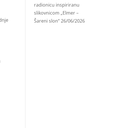
radionicu inspiriranu
slikovnicom „Elmer –
dnje
Šareni slon“
26/06/2026
u
h