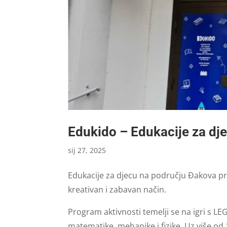
Edukido – Edukacije za dj
sij 27, 2025
Edukacije za djecu na području Đakova p
kreativan i zabavan način.
Program aktivnosti temelji se na igri s L
matematike, mehanike i fizike. Uz više od 