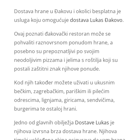
Dostava hrane u Đakovu i okolici besplatna je
usluga koju omogućuje
dostava Lukas Đakovo
.
Ovaj poznati đakovački restoran može se
pohvaliti raznovrsnom ponudom hrane, a
posebno su prepoznatljivi po svojim
neodoljivim pizzama i jelima s roštilja koji su
postali zaštitni znak njihove ponude.
Kod njih također možete uživati u ukusnim
bečkim, zagrebačkim, pariškim ili pilećim
odrescima, lignjama, giricama, sendvičima,
burgerima te ostaloj hrani.
Jedno od glavnih obilježja
Dostave Lukas
je
njihova izvrsna brza dostava hrane. Njihova
timski usklađena ekipa osigurava da vam hrana