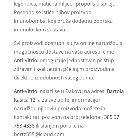
legendica, matična mliječ i propolis u spreju.
Posebno se ističe njihov proizvod
Imunobomba, koji pruža dodatnu podršku
imunološkom sustavu.
Svi proizvodi dostupni su za online narudžbu s
mogućnošću dostave na vašu adresu, čime
Anti-Vitriol
omogućuje jednostavan pristup
zdravim i kvalitetnim pčelinjim proizvodima
direktno iz udobnosti vašeg doma.
Anti-Vitriol
nalazi se u Đakovu na adresi
Bartola
Kašića 12
, a za sve upite, informacije i
narudžbu njihovih proizvoda možete ih
kontaktirati pozivom na broj telefona
+385 97
758 4338
ili slanjem poruke na
bertz555@icloud.com
.