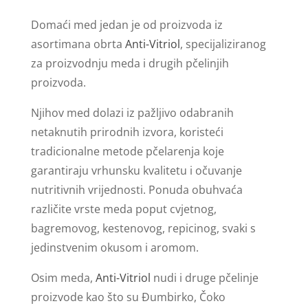
Domaći med jedan je od proizvoda iz
asortimana obrta
Anti-Vitriol
, specijaliziranog
za proizvodnju meda i drugih pčelinjih
proizvoda.
Njihov med dolazi iz pažljivo odabranih
netaknutih prirodnih izvora, koristeći
tradicionalne metode pčelarenja koje
garantiraju vrhunsku kvalitetu i očuvanje
nutritivnih vrijednosti. Ponuda obuhvaća
različite vrste meda poput cvjetnog,
bagremovog, kestenovog, repicinog, svaki s
jedinstvenim okusom i aromom.
Osim meda,
Anti-Vitriol
nudi i druge pčelinje
proizvode kao što su Đumbirko, Čoko