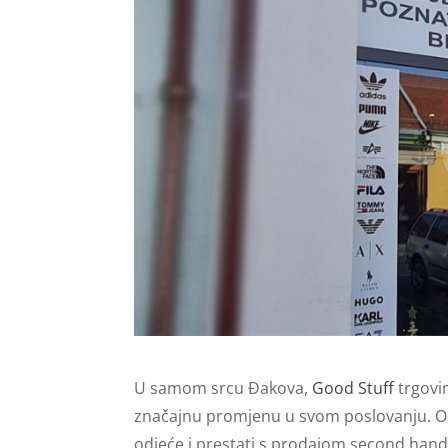
U samom srcu Đakova,
Good Stuff
trgovi
značajnu promjenu u svom poslovanju. Od 
odjeće i prestati s prodajom second hand 