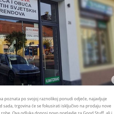
na poznata po svojoj raznolikoj ponudi odjeće, najavljuje
sada, trgovina će se fokusirati isključivo na prodaju nove
robe. Ova odluka donosi novo poglavlje za Good Stuff, ali i