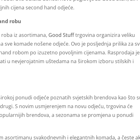
oljnih cijena second hand odjeće.
and robu
d roba iz asortimana,
Good Stuff
trgovina organizira veliku
a sve komade nošene odjeće. Ovo je posljednja prilika za s
hand robom po izuzetno povoljnim cijenama. Rasprodaja je
ati u nevjerojatnim uštedama na širokom izboru stilskih i
širokoj ponudi odjeće poznatih svjetskih brendova kao što s
 drugi. S novim usmjerenjem na novu odjeću, trgovina će
popularnijih brendova, a sezonama se promjena u ponudi
om asortimanu svakodnevnih i elegantnih komada, a česte ak