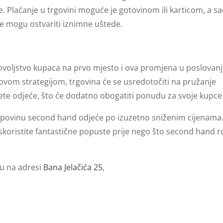
 Plaćanje u trgovini moguće je gotovinom ili karticom, a s
e mogu ostvariti iznimne uštede.
adovoljstvo kupaca na prvo mjesto i ova promjena u poslovan
novom strategijom, trgovina će se usredotočiti na pružanje
tete odjeće, što će dodatno obogatiti ponudu za svoje kupce
kupovinu second hand odjeće po izuzetno sniženim cijenama
iskoristite fantastične popuste prije nego što second hand 
vu na adresi
Bana Jelačića 25
,