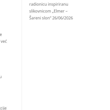
radionicu inspiriranu
slikovnicom „Elmer –
Šareni slon“
26/06/2026
ve
 već
u
cije