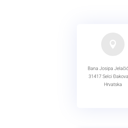

Bana Josipa Jelačić
31417 Selci Đakova
Hrvatska
ADRESA