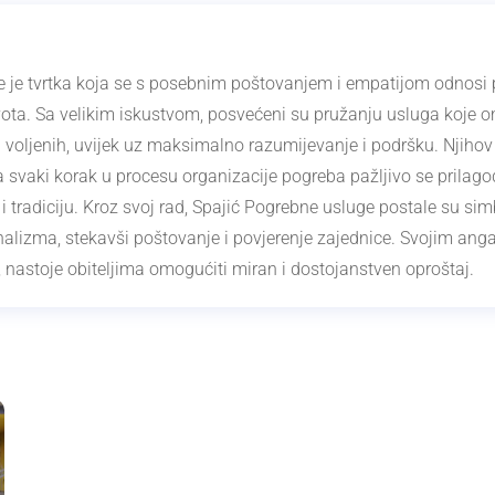
e je tvrtka koja se s posebnim poštovanjem i empatijom odnosi 
vota. Sa velikim iskustvom, posvećeni su pružanju usluga koje
 voljenih, uvijek uz maksimalno razumijevanje i podršku. Njihov 
, a svaki korak u procesu organizacije pogreba pažljivo se prilago
 i tradiciju. Kroz svoj rad, Spajić Pogrebne usluge postale su si
onalizma, stekavši poštovanje i povjerenje zajednice. Svojim a
nastoje obiteljima omogućiti miran i dostojanstven oproštaj.