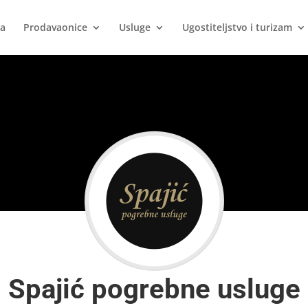
ca
Prodavaonice
Usluge
Ugostiteljstvo i turizam
Spajić pogrebne usluge