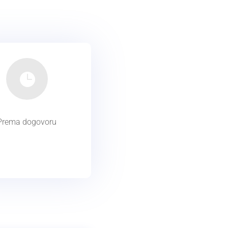

Prema dogovoru
radno
vrijeme