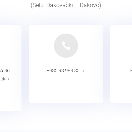
(Selci Đakovački – Đakovo)

a 36,
+385 98 988 3517
čki /
email
KONTAKT