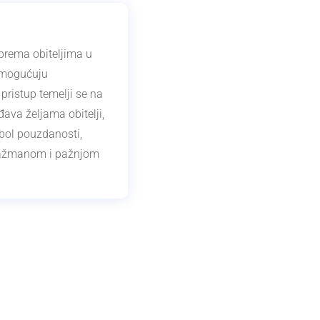
prema obiteljima u
 omogućuju
pristup temelji se na
đava željama obitelji,
mbol pouzdanosti,
ngažmanom i pažnjom