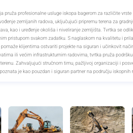
ja pruža profesionalne usluge iskopa bagerom za različite vrste 
izvođenje zemljanih radova, uključujući pripremu terena za gradnj
va, kao i uređenje okoliša i niveliranje zemljišta. Tvrtka se od
nim pristupom svakom zadatku. S naglaskom na kvalitetu i pri
pomaže klijentima ostvariti projekte na siguran i učinkovit način
atima ili većim infrastrukturnim radovima, tvrtka pruža podršk
 terenu. Zahvaljujući stručnom timu, pažljivoj organizaciji i po
poznata je kao pouzdan i siguran partner na području iskopnih 