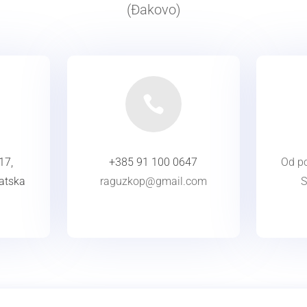
(Đakovo)

17,
+385 91 100 0647
Od po
atska
raguzkop@gmail.com
S
KONTAKT