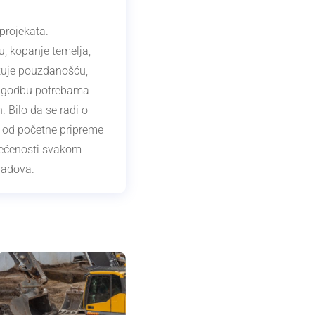
projekata.
u, kopanje temelja,
likuje pouzdanošću,
lagodbu potrebama
. Bilo da se radi o
u od početne pripreme
svećenosti svakom
radova.