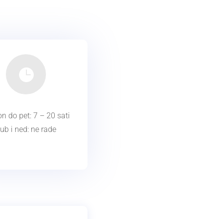

n do pet: 7 – 20 sati
ub i ned: ne rade
radno virjeme