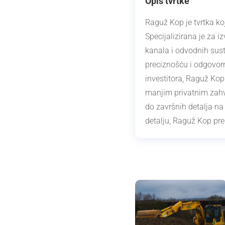
Opis tvrtke
Raguž Kop je tvrtka ko
Specijalizirana je za 
kanala i odvodnih susta
preciznošću i odgovor
investitora, Raguž Kop 
manjim privatnim zahv
do završnih detalja na
detalju, Raguž Kop pre