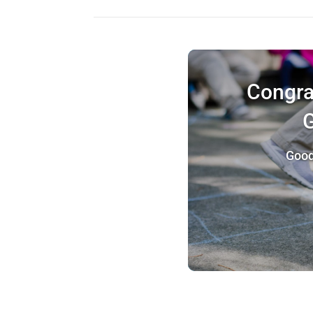
Congrat
G
Good