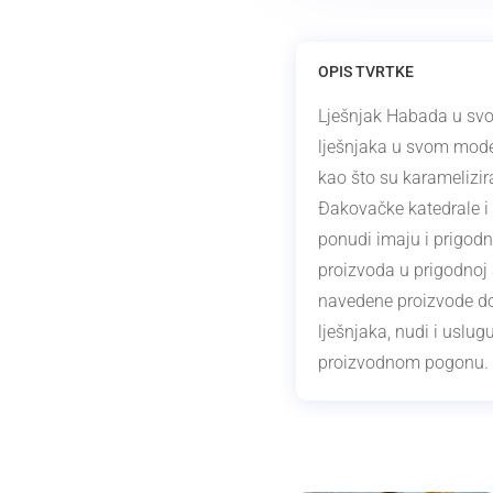
OPIS TVRTKE
Lješnjak
Habada
u sv
lješnjaka u svom mode
kao što su karamelizira
Đakovačke katedrale i
ponudi imaju i prigod
proizvoda u prigodnoj 
navedene proizvode dos
lješnjaka, nudi i uslu
proizvodnom pogonu.