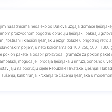
ojim
nasadnicima
nedaleko od Đakova uzgaja domaće lješnjake,
rnom proizvodnom pogodnu obrađuju lješnjak i pakiraju gotove
ni, tostirani i klasični lješnjak u jezgri dolaze u prigodnoj retr
 slavonskim poljem, u neto količinama od 100, 250, 500, i 1000
ne poklon pakete, a odabir proizvoda i gramaže za poklon paket
ambalaži, moguća je i prodaja lješnjaka u rinfuzi, odnosno u ve
tavljaju na području cijele Republike Hrvatske. Lješnjak
Habad
gu sušenja, kalibriranja, krckanja te čišćenja lješnjaka u moder