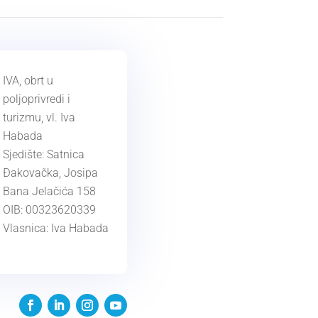
IVA, obrt u
poljoprivredi i
turizmu, vl. Iva
Habada
Sjedište: Satnica
Đakovačka, Josipa
Bana Jelačića 158
OIB:
00323620339
Vlasnica:
Iva
Habada
KONTAKT