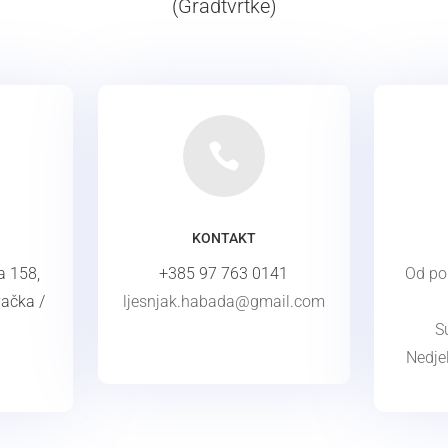
(Gradtvrtke)

KONTAKT
a 158,
+385
97 763 0141
Od pon
ačka /
ljesnjak.habada@gmail.com
KONTAKT
S
Nedjel