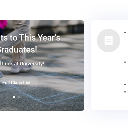
s to This Year's

raduates!
 Luck at University!
Full Class List