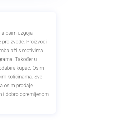
 a osim uzgoja
 proizvode. Proizvodi
o ambalaži s motivima
 grama. Također u
 odabire kupac. Osim
ćim količinama. Sve
a
osim prodaje
nom i dobro opremljenom