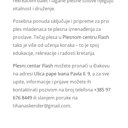
rekreativni balet i lagane plesne stilove njeguju
vitalnost i druženje.
Posebna ponuda uključuje i pripreme za prvi
ples mladenaca te plesna iznenađenja za
proslave. Tečaj plesa u
Plesnom centru Flash
tako je više od učenja koraka – to je spoj
edukacije, rekreacije i radosti kretanja.
Plesni centar Flash
možete pronaći u Đakovu
na adresi
Ulica pape Ivana Pavla II. 9
, a za sve
upite, informacije i prijave možete ih
kontaktirati pozivom na broj telefona
+385 97
676 8449
ili slanjem poruke na
tihanaskender@gmail.com
.