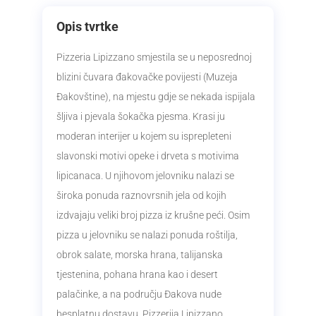
Opis tvrtke
Pizzeria Lipizzano smjestila se u neposrednoj
blizini čuvara đakovačke povijesti (Muzeja
Đakovštine), na mjestu gdje se nekada ispijala
šljiva i pjevala šokačka pjesma. Krasi ju
moderan interijer u kojem su isprepleteni
slavonski motivi opeke i drveta s motivima
lipicanaca. U njihovom jelovniku nalazi se
široka ponuda raznovrsnih jela od kojih
izdvajaju veliki broj pizza iz krušne peći. Osim
pizza u jelovniku se nalazi ponuda roštilja,
obrok salate, morska hrana, talijanska
tjestenina, pohana hrana kao i desert
palačinke, a na području Đakova nude
besplatnu dostavu. Pizzerija Lipizzano