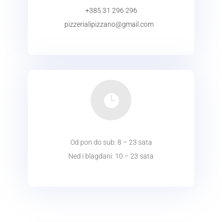
+385 31 296 296
pizzerialipizzano@gmail.com
+
KONTAKT

Od pon do sub: 8 – 23 sata
Ned i blagdani: 10 – 23 sata
radno vrijeme