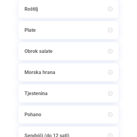
Roštilj
Plate
Obrok salate
Morska hrana
Tjestenina
Pohano
Sendviči (do 12 sati)