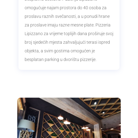
omogućuje najam prostora do 40 osoba za
proslavu raznih svečanosti, a u ponudi hrane
za proslave imaju razne mesne plate. Pizzeria
Lipizzano za vrijeme toplijih dana proširuje svoj
broj sjedećih mjesta zahvaljujući terasi ispred
objekta, a svim gostima omogućen je
besplatan parking u dvorištu pizzerije.