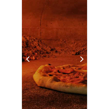
Želite uživati u
pravoj pizzi iz
krušne peći?
Kliknite u nastavku više
informacija i otkrijte
bogat izbor pizza.
Više informacija