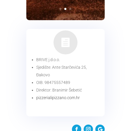

BRIVE j.d.o.o.
Sjedište: Ante Starčevića 25,
Đakovo
OIB: 98475557489
Direktor: Branimir Šebetić
pizzerialipizzano.com.hr
KONTAKT