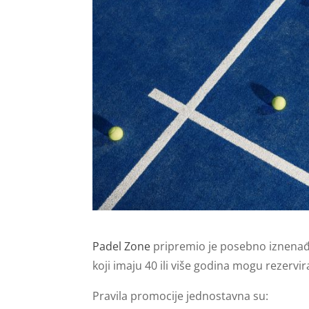
Padel Zone
pripremio je posebno iznenađen
koji imaju 40 ili više godina mogu rezervir
Pravila promocije jednostavna su: