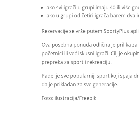
ako svi igrači u grupi imaju 40 ili više go
ako u grupi od četiri igrača barem dva 
Rezervacije se vrše putem SportyPlus apli
Ova posebna ponuda odlična je prilika za s
početnici ili već iskusni igrači. Cilj je oku
prepreka za sport i rekreaciju.
Padel je sve popularniji sport koji spaja d
da je prikladan za sve generacije.
Foto: ilustracija/Freepik