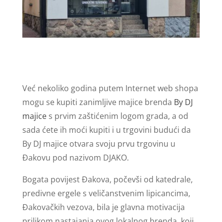
Već nekoliko godina putem Internet web shopa
mogu se kupiti zanimljive majice brenda
By DJ
majice
s prvim zaštićenim logom grada, a od
sada ćete ih moći kupiti i u trgovini budući da
By DJ majice otvara svoju prvu trgovinu u
Đakovu pod nazivom DJAKO.
Bogata povijest Đakova, počevši od katedrale,
predivne ergele s veličanstvenim lipicancima,
Đakovačkih vezova, bila je glavna motivacija
prilikom nastajanja ovog lokalnog brenda, koji