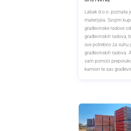
Labak d.o.o. poznata 
materijala. Svojim kup
građevinske radove od 
građevinskih radova, bl
sve potrebno za suhu g
građevinskih radova. A
vam pomoći preporukom
kamion te sav građevins