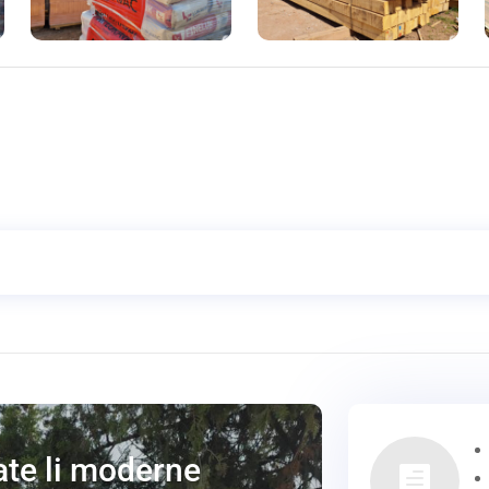
ate li moderne
