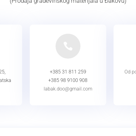
(Prodaja građevinskog materijala u Đakovu)

25,
+385 31 811 259
Od po
atska
+385 98 9100 908
labak.doo@gmail.com