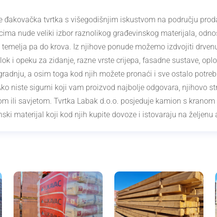
je đakovačka tvrtka s višegodišnjim iskustvom na području prod
cima nude veliki izbor raznolikog građevinskog materijala, odn
temelja pa do krova. Iz njihove ponude možemo izdvojiti drvenu
ok i opeku za zidanje, razne vrste crijepa, fasadne sustave, oploč
radnju, a osim toga kod njih možete pronaći i sve ostalo potrebn
ko niste sigurni koji vam proizvod najbolje odgovara, njihovo st
 ili savjetom. Tvrtka Labak d.o.o. posjeduje kamion s kranom i
ki materijal koji kod njih kupite dovoze i istovaraju na željenu 