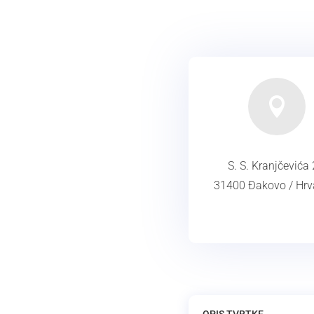

S. S. Kranjčevića 
31400 Đakovo / Hrv
ADRESA
OPIS TVRTKE