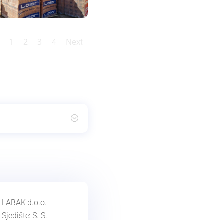
1
2
3
4
Next
LABAK d.o.o.
Sjedište: S. S.