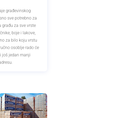
aje građevinskog
osno sve potrebno za
 građu za sve vrste
nike, boje i lakove,
o za bilo koju vrstu
ručno osoblje rado će
 još jedan manji
adresu.