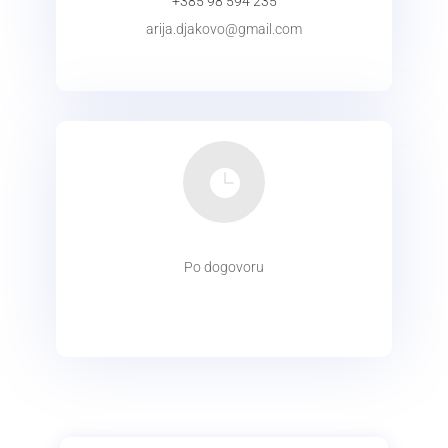
+385 98 594 235
arija.djakovo@gmail.com
KONTAKT

Po dogovoru
radno
vrijeme