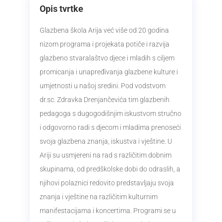
Opis tvrtke
Glazbena škola Arija već više od 20 godina
nizom programa i projekata potiče i razvija
glazbeno stvaralaštvo djece i mladih s ciljem
promicanja i unapređivanja glazbene kulture i
umjetnosti u našoj sredini. Pod vodstvom
dr.sc. Zdravka Drenjančevića tim glazbenih
pedagoga s dugogodišnjim iskustvom stručno
i odgovorno radi s djecom i mladima prenoseći
svoja glazbena znanja, iskustva i vještine. U
Ariji su usmjereni na rad s različitim dobnim
skupinama, od predškolske dobi do odraslih, a
njihovi polaznici redovito predstavljaju svoja
znanja i vještine na različitim kulturnim
manifestacijama i koncertima. Programi se u