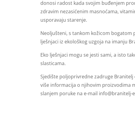
donosi radost kada svojim buđenjem promij
zdravim nezasićenim masnoćama, vitaminima
usporavaju starenje.
Neoljušteni, s tankom kožicom bogatom pol
lješnjaci iz ekološkog uzgoja na imanju Bra
Eko lješnjaci mogu se jesti sami, a isto t
slasticama.
Sjedište poljoprivredne zadruge Branitel
više informacija o njihovim proizvodima 
slanjem poruke na e-mail
info@branitelj-