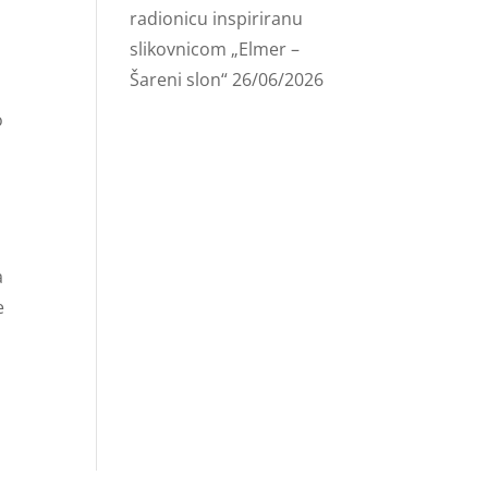
radionicu inspiriranu
slikovnicom „Elmer –
Šareni slon“
26/06/2026
o
a
e