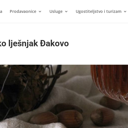
ca
Prodavaonice
Usluge
Ugostiteljstvo i turizam
ko lješnjak Đakovo