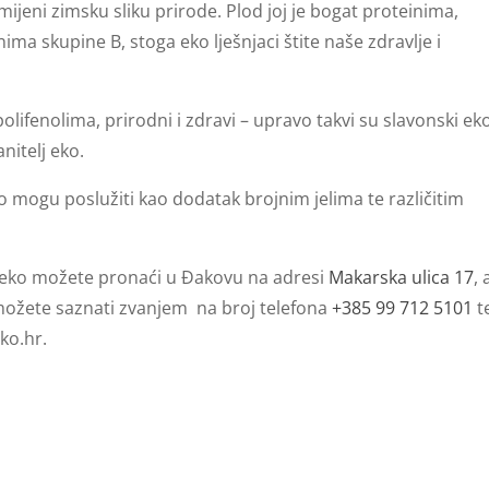
eni zimsku sliku prirode. Plod joj je bogat proteinima,
 skupine B, stoga eko lješnjaci štite naše zdravlje i
ifenolima, prirodni i zdravi – upravo takvi su slavonski ek
nitelj eko.
ako mogu poslužiti kao dodatak brojnim jelima te različitim
j eko možete pronaći u Đakovu na adresi
Makarska ulica 17
, 
možete saznati zvanjem na broj telefona
+385 99 712 5101
t
eko.hr
.