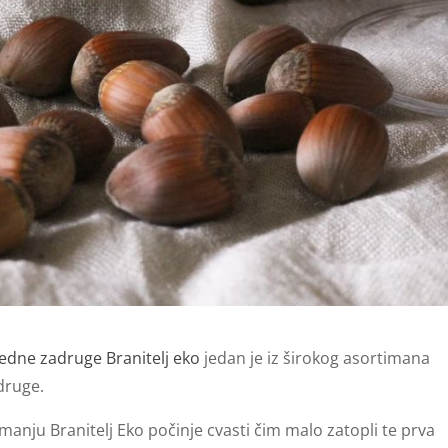
redne zadruge Branitelj eko
jedan je iz širokog asortimana
druge.
manju Branitelj Eko počinje cvasti čim malo zatopli te prva